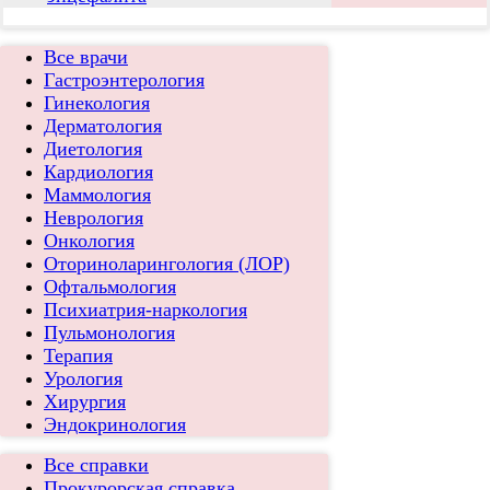
Все врачи
Гастроэнтерология
Гинекология
Дерматология
Диетология
Кардиология
Маммология
Неврология
Онкология
Оториноларингология (ЛОР)
Офтальмология
Психиатрия-наркология
Пульмонология
Терапия
Урология
Хирургия
Эндокринология
Все справки
Прокурорская справка