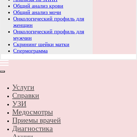
Общий анализ крови
Общий анализ мочи
Онкологический профиль для
женщин
Онкологический профиль для
мужчин
Скрининг шейки матки
Спермограмма
Услуги
Справки
УЗИ
Медосмотры
Приемы врачей
Диагностика
Акции