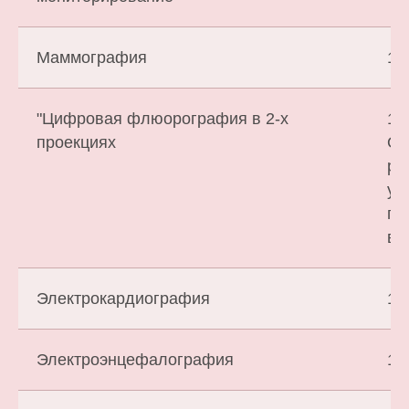
Маммография
1 
"Цифровая флюорография в 2-х
1 
проекциях
Ок
ре
ус
по
вр
Электрокардиография
1 
Электроэнцефалография
1 