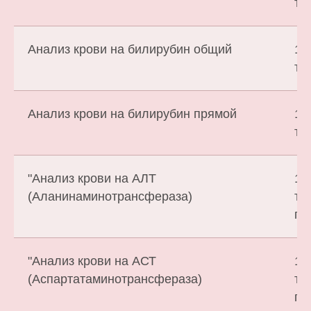
т.
Анализ крови на билирубин общий
1 
т.
Анализ крови на билирубин прямой
1 
т.
"Анализ крови на АЛТ
1 
(Аланинаминотрансфераза)
т.
го
"Анализ крови на АСТ
1 
(Аспартатаминотрансфераза)
т.
го