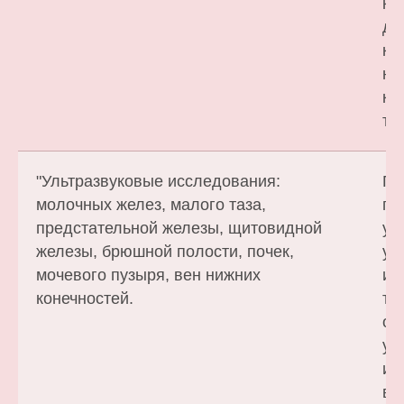
ко
де
ко
не
ко
те
"Ультразвуковые исследования:
Па
молочных желез, малого таза,
по
предстательной железы, щитовидной
ук
железы, брюшной полости, почек,
ул
мочевого пузыря, вен нижних
ис
конечностей.
те
од
ул
ис
в 