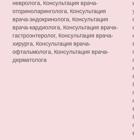
невролога, Консультация врача-
из
оториноларинголога, Консультация
ук
врача-эндокринолога, Консультация
сп
врача-кардиолога, Консультация врача-
су
гастроэнтеролог, Консультация врача-
ко
хирурга, Консультация врача-
в 
офтальмолога, Консультация врача-
па
дерматолога
по
ко
вр
Па
по
ко
вр
Па
по
вр