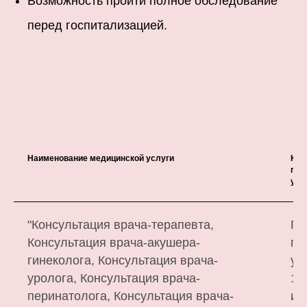
Возможность пройти полное обследование
перед госпитализацией.
Наименование медицинской услуги
Кол
пер
усл
"Консультация врача-терапевта,
Па
Консультация врача-акушера-
по
гинеколога, Консультация врача-
ук
уролога, Консультация врача-
1 
перинатолога, Консультация врача-
ил