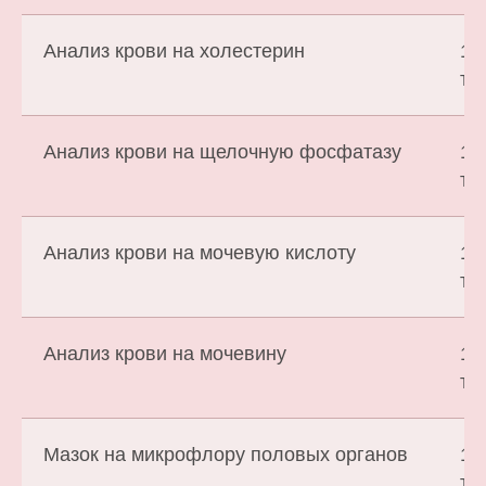
Анализ крови на холестерин
1 
т.
Анализ крови на щелочную фосфатазу
1 
т.
Анализ крови на мочевую кислоту
1 
т.
Анализ крови на мочевину
1 
т.
Мазок на микрофлору половых органов
1 
т.