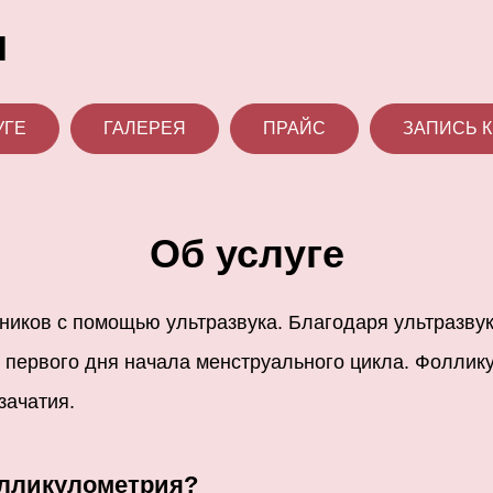
я
УГЕ
ГАЛЕРЕЯ
ПРАЙС
ЗАПИСЬ К
Об услуге
чников с помощью ультразвука. Благодаря ультразв
 первого дня начала менструального цикла. Фоллику
зачатия.
олликулометрия?