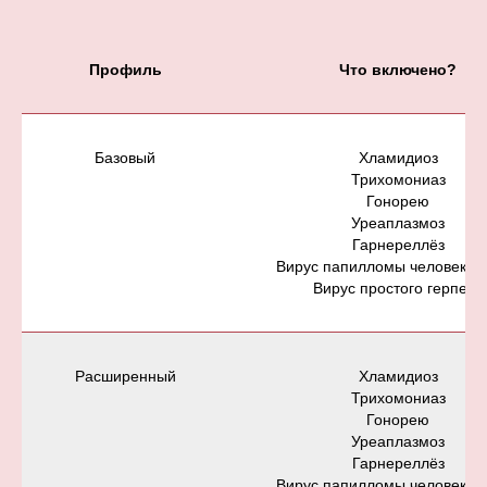
Профиль
Что включено?
Базовый
Хламидиоз
Трихомониаз
Гонорею
Уреаплазмоз
Гарнереллёз
Вирус папилломы человека 
Вирус простого герпеса
Расширенный
Хламидиоз
Трихомониаз
Гонорею
Уреаплазмоз
Гарнереллёз
Вирус папилломы человека 