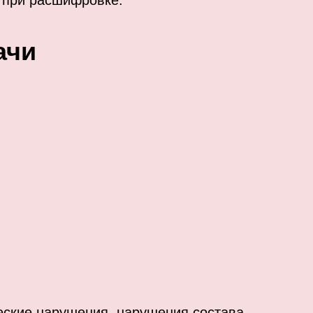
я при расшифровке.
ачи
ческие нарушения, нарушения состава