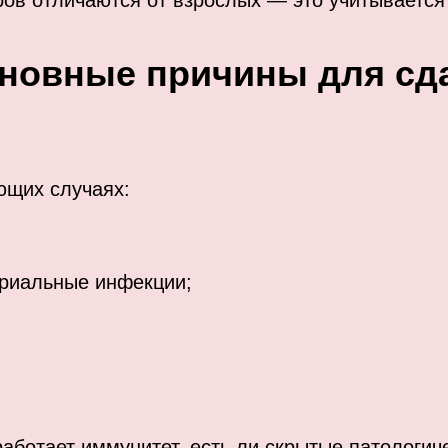
ров отличаются от взрослых — это учитываетс
новные причины для сд
ющих случаях:
ериальные инфекции;
работает иммунитет, есть ли скрытые патологи