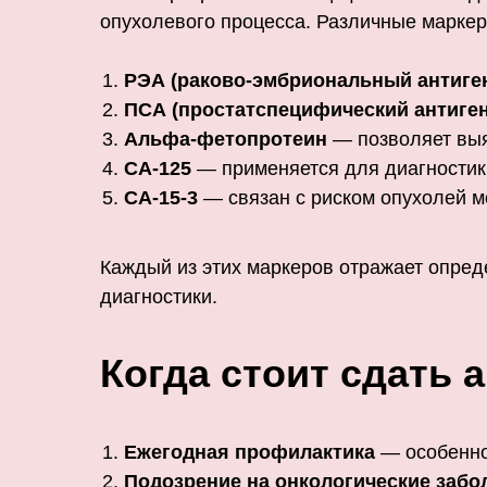
опухолевого процесса. Различные марке
РЭА (раково-эмбриональный антиге
ПСА (простатспецифический антиген
Альфа-фетопротеин
— позволяет выя
CA-125
— применяется для диагностик
CA-15-3
— связан с риском опухолей м
Каждый из этих маркеров отражает опред
диагностики.
Когда стоит сдать
Ежегодная профилактика
— особенно 
Подозрение на онкологические забо